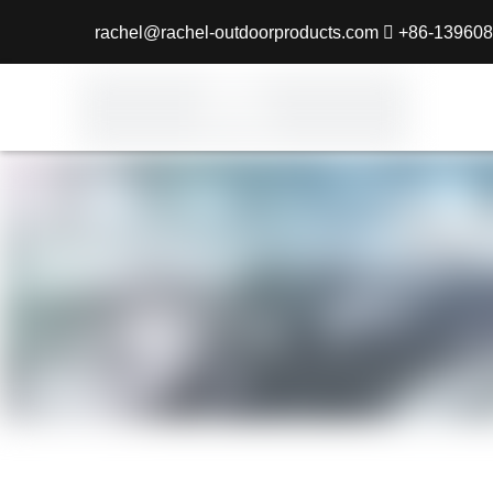
rachel@rachel-outdoorproducts.com

+86-139608